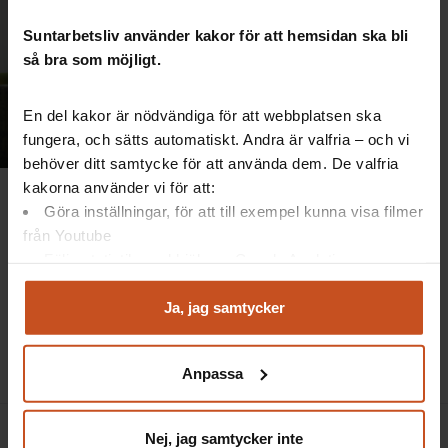
Suntarbetsliv använder kakor för att hemsidan ska bli
så bra som möjligt.
En del kakor är nödvändiga för att webbplatsen ska
fungera, och sätts automatiskt. Andra är valfria – och vi
behöver ditt samtycke för att använda dem. De valfria
Tips för ett lyckat arbete
kakorna använder vi för att:
Göra inställningar, för att till exempel kunna visa filmer
från Youtube
Titta på vad ni redan idag gör bra hos er.
Följa statistik med hjälp av Google Analytics
Planera så att alla på arbetsplatsen blir
Analysera trafik för att kunna visa riktad information
delaktiga.
och marknadsföring
Ja, jag samtycker
Följ regelbundet upp ert arbete.
Du kan när som helst återta ditt godkännande genom att
klicka på ”hantera kakor” längst ner på sidan, eller mejla
Anpassa
integritet@suntarbetsliv.se.
Nej, jag samtycker inte