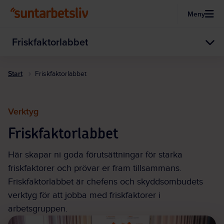
Meny
Hoppa till huvudinnehållet
Friskfaktorlabbet
Start
Friskfaktorlabbet
Verktyg
Friskfaktorlabbet
Här skapar ni goda förutsättningar för starka
friskfaktorer och prövar er fram tillsammans.
Friskfaktorlabbet är chefens och skyddsombudets
verktyg för att jobba med friskfaktorer i
arbetsgruppen.
Friskfaktorlabbet