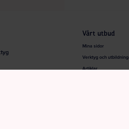
Vårt utbud
Mina sidor
ktyg
Verktyg och utbildning
Artiklar
Webbinarier och event
Poddar
Arbetsmiljöordlistan