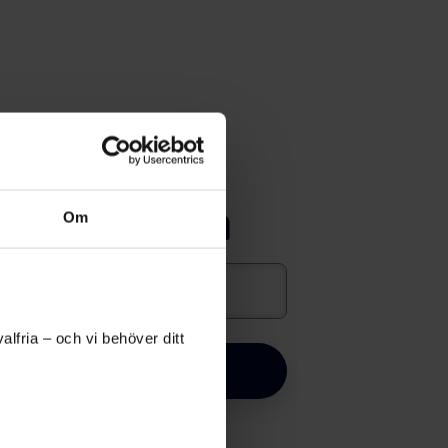
Ange koden
Om
lfria – och vi behöver ditt
OK