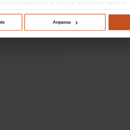
itt godkännande genom att klicka på ”hantera kakor” längst ner p
nte
Anpassa