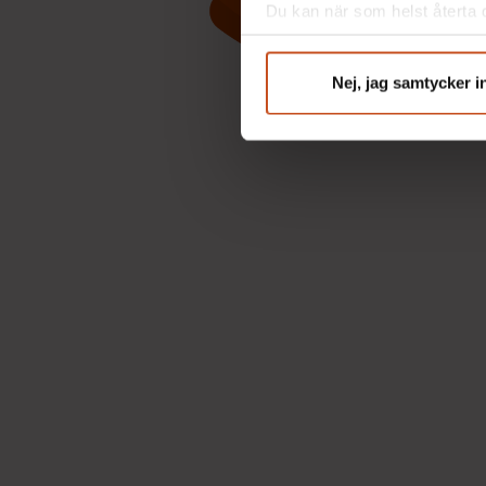
Du kan när som helst återta d
integritet@suntarbetsliv.se.
Nej, jag samtycker i