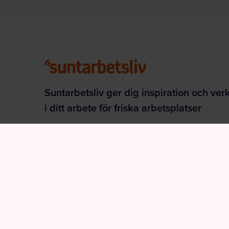
Suntarbetsliv ger dig inspiration och ver
i ditt arbete för friska arbetsplatser
Facebook
LinkedIn
Instagram
YouTube