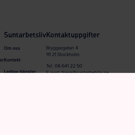
Suntarbetsliv
Kontaktuppgifter
Om oss
Bryggargatan 4
111 21 Stockholm
ar
Kontakt
Tel:
08-641 22 50
Lediga tjänster
E-post:
fraga@suntarbetsliv.se
Nyhetsbrev
Organisationsnummer:
802464-9447
Integritetspolicy
Hantera kakor