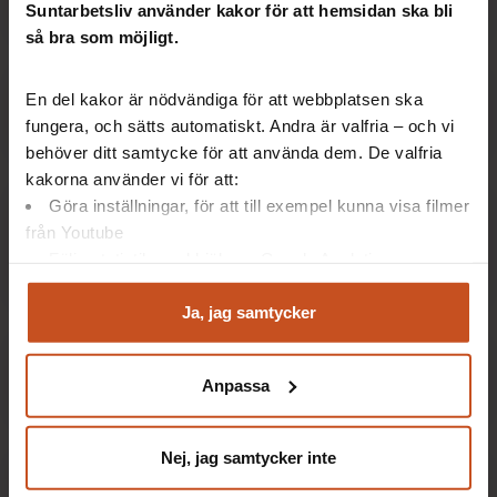
skattningen före vårt möte?
Suntarbetsliv använder kakor för att hemsidan ska bli
så bra som möjligt.
Jag har tappat bort aktivitetslänken
En del kakor är nödvändiga för att webbplatsen ska
med vårt resultat? Hur gör jag?
fungera, och sätts automatiskt. Andra är valfria – och vi
behöver ditt samtycke för att använda dem. De valfria
kakorna använder vi för att:
Vi vill jobba med nya friskfaktorer
Göra inställningar, för att till exempel kunna visa filmer
utifrån samma friskfaktorhjul. Går
från Youtube
Följa statistik med hjälp av Google Analytics
det?
Analysera trafik för att kunna visa riktad information
och marknadsföring
Ja, jag samtycker
Du kan när som helst återta ditt godkännande genom att
Kan man skriva ut summeringen i
klicka på ”hantera kakor” längst ner på sidan, eller mejla
slutet?
Anpassa
integritet@suntarbetsliv.se.
Nej, jag samtycker inte
Gruppen har inte tillgång till egna