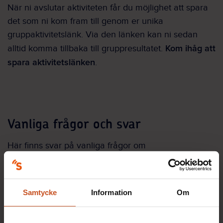
När ni avslutar aktiviteten får du möjlighet att spara
det som ni kom fram till genom er unika
gruppaktivitetslänk. Via den länken kan ni sedan
Kom ihåg att
alltid komma tillbaka till gruppresultatet.
spara aktivitetslänken
.
Vanliga frågor och svar
Här finns svar på vanliga frågor om
Friskfaktorkulturen. Hittar du inte svaret på din fråga
kan du alltid kontakta
fraga@suntarbetsliv.se
.
Samtycke
Information
Om
Kan deltagarna svara på