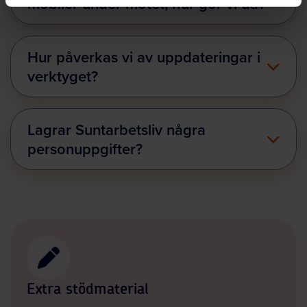
mobiler under mötet, hur gör vi då?
Hur påverkas vi av uppdateringar i
verktyget?
Lagrar Suntarbetsliv några
personuppgifter?
Extra stödmaterial